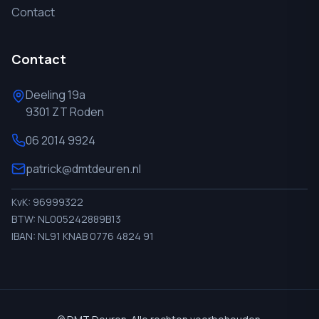
Contact
Contact
Deeling 19a
9301 ZT Roden
06 2014 9924
patrick@dmtdeuren.nl
KvK: 96999322
BTW: NL005242889B13
IBAN: NL91 KNAB 0776 4824 91